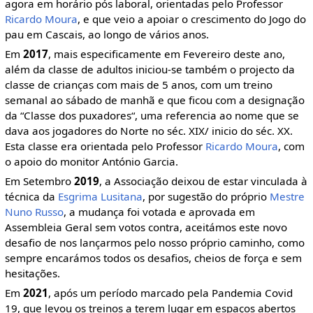
agora em horário pós laboral, orientadas pelo Professor
Ricardo Moura
, e que veio a apoiar o crescimento do Jogo do
pau em Cascais, ao longo de vários anos.
Em
2017
, mais especificamente em Fevereiro deste ano,
além da classe de adultos iniciou-se também o projecto da
classe de crianças com mais de 5 anos, com um treino
semanal ao sábado de manhã e que ficou com a designação
da “Classe dos puxadores“, uma referencia ao nome que se
dava aos jogadores do Norte no séc. XIX/ inicio do séc. XX.
Esta classe era orientada pelo Professor
Ricardo Moura
, com
o apoio do monitor António Garcia.
Em Setembro
2019
, a Associação deixou de estar vinculada à
técnica da
Esgrima Lusitana
, por sugestão do próprio
Mestre
Nuno Russo
, a mudança foi votada e aprovada em
Assembleia Geral sem votos contra, aceitámos este novo
desafio de nos lançarmos pelo nosso próprio caminho, como
sempre encarámos todos os desafios, cheios de força e sem
hesitações.
Em
2021
, após um período marcado pela Pandemia Covid
19, que levou os treinos a terem lugar em espaços abertos