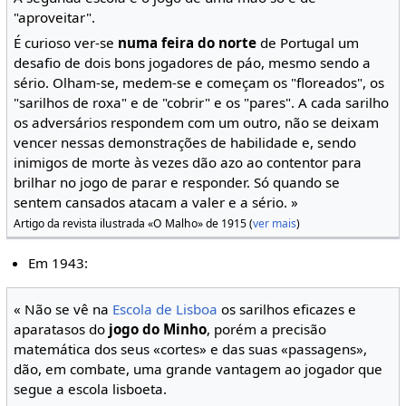
"aproveitar".
É curioso ver-se
numa feira do norte
de Portugal um
desafio de dois bons jogadores de páo, mesmo sendo a
sério. Olham-se, medem-se e começam os "floreados", os
"sarilhos de roxa" e de "cobrir" e os "pares". A cada sarilho
os adversários respondem com um outro, não se deixam
vencer nessas demonstrações de habilidade e, sendo
inimigos de morte às vezes dão azo ao contentor para
brilhar no jogo de parar e responder. Só quando se
sentem cansados atacam a valer e a sério. »
Artigo da revista ilustrada «O Malho» de 1915 (
ver mais
)
Em 1943:
« Não se vê na
Escola de Lisboa
os sarilhos eficazes e
aparatasos do
jogo do Minho
, porém a precisão
matemática dos seus «cortes» e das suas «passagens»,
dão, em combate, uma grande vantagem ao jogador que
segue a escola lisboeta.