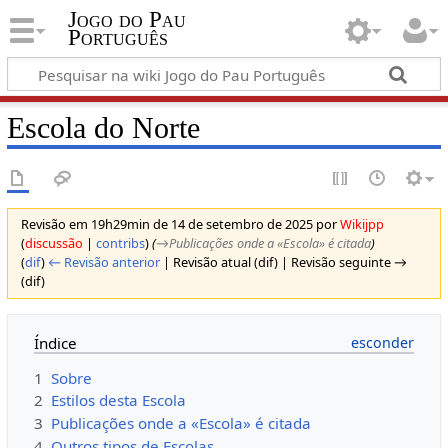
Jogo do Pau
Português
Escola do Norte
Revisão em 19h29min de 14 de setembro de 2025 por
Wikijpp
(
discussão
|
contribs
)
(
→‎Publicações onde a «Escola» é citada
)
(
dif
)
← Revisão anterior
| Revisão atual (dif) | Revisão seguinte →
(dif)
Índice
1
Sobre
2
Estilos desta Escola
3
Publicações onde a «Escola» é citada
4
Outros tipos de Escolas