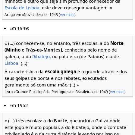
minhoto e outro que seja sim profundo conhecedor da
Escola de Lisboa
, este deve conseguir vantagem. »
Artigo em «Novidades» de 1943 (
ver mais
)
Em 1949:
« (...) conhecem-se, no entanto, três escolas: a do
Norte
(Minho e Trás-os-Montes)
, conhecida pelo nome de
galega; a do
Ribatejo
, ou pataleira (de Pataios) e a de
Lisboa
. (...)
À característica da
escola galega
é o grande alcance dos
seus golpes de ponta e nos rebates, executados
geralmente só com uma mão; (..) »
Livro «Grande Enciclopédia Portuguesa e Brasileira» de 1949 (
ver mais
)
Em 1952
« (...) três escolas: a do
Norte
, que inclui a Galiza onde
este jogo é muito popular, a do Ribatejo, onde o combate
privilegiado é o da curta distância levando por isso os