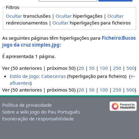
Filtros
Ocultar
transclusões |
Ocultar
hiperligações |
Ocultar
redirecionamentos |
Ocultar
hiperligações para ficheiros
As seguintes páginas têm hiperligações para
Ficheiro:Bucos
jogo da cruz simples.jpg
:
É apresentada 1 página.
Ver (50 anteriores | próximos 50) (
20
|
50
|
100
|
250
|
500
)
Estilo de Jogo: Cabeceiras
(hiperligação para ficheiro) ‎
(
←
afluentes
)
Ver (50 anteriores | próximos 50) (
20
|
50
|
100
|
250
|
500
)
Política de privacidade
Sobre a wiki Jogo do Pau Português
Exoneração de responsabilidade