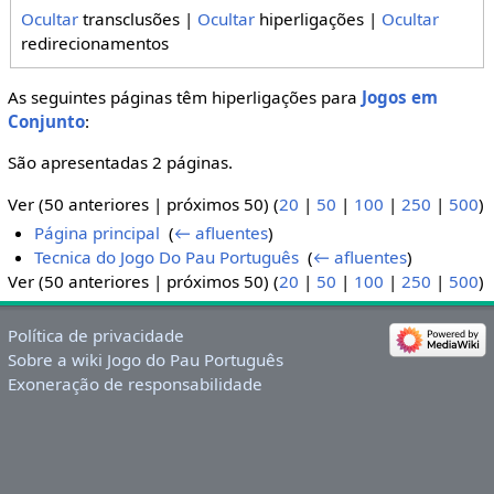
Ocultar
transclusões |
Ocultar
hiperligações |
Ocultar
redirecionamentos
As seguintes páginas têm hiperligações para
Jogos em
Conjunto
:
São apresentadas 2 páginas.
Ver (50 anteriores | próximos 50) (
20
|
50
|
100
|
250
|
500
)
Página principal
‎
(
← afluentes
)
Tecnica do Jogo Do Pau Português
‎
(
← afluentes
)
Ver (50 anteriores | próximos 50) (
20
|
50
|
100
|
250
|
500
)
Política de privacidade
Sobre a wiki Jogo do Pau Português
Exoneração de responsabilidade