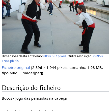
Dimensões desta antevisão:
800 × 537 píxeis
.
Outra resolução:
2 896 ×
1 944 píxeis
.
Ficheiro original
‎
(2 896 × 1 944 píxeis, tamanho: 1,98 MB,
tipo MIME:
image/jpeg
)
Descrição do ficheiro
Bucos - Jogo das pancadas na cabeça