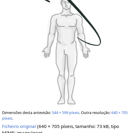
Dimensões desta antevisão:
544 × 599 píxeis
.
Outra resolução:
640 × 705
píxeis
.
Ficheiro original
‎
(640 × 705 píxeis, tamanho: 73 kB, tipo
MIME:
image/jpeg
)