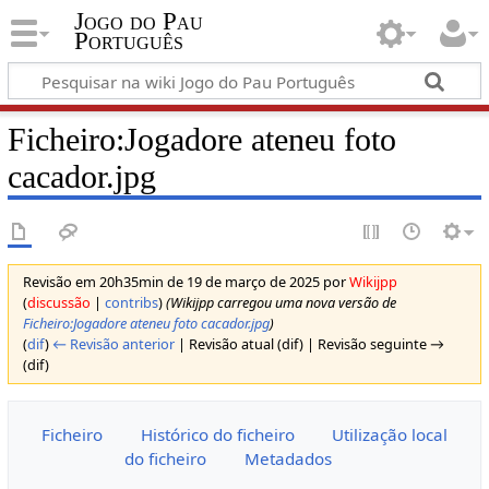
Jogo do Pau
Português
Ficheiro:Jogadore ateneu foto
cacador.jpg
Revisão em 20h35min de 19 de março de 2025 por
Wikijpp
(
discussão
|
contribs
)
(Wikijpp carregou uma nova versão de
Ficheiro:Jogadore ateneu foto cacador.jpg
)
(
dif
)
← Revisão anterior
| Revisão atual (dif) | Revisão seguinte →
(dif)
Ficheiro
Histórico do ficheiro
Utilização local
do ficheiro
Metadados