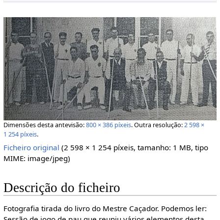
Dimensões desta antevisão:
800 × 386 píxeis
.
Outra resolução:
2 598 ×
1 254 píxeis
.
Ficheiro original
‎
(2 598 × 1 254 píxeis, tamanho: 1 MB, tipo
MIME:
image/jpeg
)
Descrição do ficheiro
Fotografia tirada do livro do Mestre Caçador. Podemos ler:
Sessão de jogo de pau que reuniu vários elementos desta