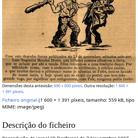
Dimensões desta antevisão:
690 × 600 píxeis
.
Outra resolução:
1 600 ×
1 391 píxeis
.
Ficheiro original
‎
(1 600 × 1 391 píxeis, tamanho: 559 kB, tipo
MIME:
image/jpeg
)
Descrição do ficheiro