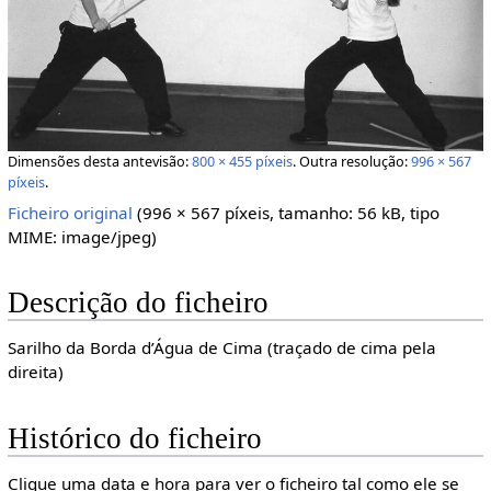
Dimensões desta antevisão:
800 × 455 píxeis
.
Outra resolução:
996 × 567
píxeis
.
Ficheiro original
‎
(996 × 567 píxeis, tamanho: 56 kB, tipo
MIME:
image/jpeg
)
Descrição do ficheiro
Sarilho da Borda d’Água de Cima (traçado de cima pela
direita)
Histórico do ficheiro
Clique uma data e hora para ver o ficheiro tal como ele se