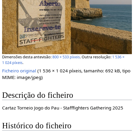
Dimensões desta antevisão:
800 × 533 píxeis
.
Outra resolução:
1 536 ×
1 024 píxeis
.
Ficheiro original
‎
(1 536 × 1 024 píxeis, tamanho: 692 kB, tipo
MIME:
image/jpeg
)
Descrição do ficheiro
Cartaz Torneio Jogo do Pau - Stafffighters Gathering 2025
Histórico do ficheiro