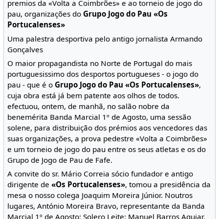
premios da «Volta a Coimbrões» e ao torneio de jogo do
pau, organizações do
Grupo Jogo do Pau «Os
Portucalenses»
Uma palestra desportiva pelo antigo jornalista Armando
Gonçalves
O maior propagandista no Norte de Portugal do mais
portuguesissimo dos desportos portugueses - o jogo do
pau - que é o
Grupo Jogo do Pau «Os Portucalenses»
,
cuja obra está já bem patente aos olhos de todos.
efectuou, ontem, de manhã, no salão nobre da
benemérita Banda Marcial 1º de Agosto, uma sessão
solene, para distribuição dos prémios aos vencedores das
suas organizações, a prova pedestre «Volta a Coimbrões»
e um torneio de jogo do pau entre os seus atletas e os do
Grupo de Jogo de Pau de Fafe.
A convite do sr. Mário Correia sócio fundador e antigo
dirigente de
«Os Portucalenses»
, tomou a presidência da
mesa o nosso colega Joaquim Moreira Júnior. Noutros
lugares, António Moreira Bravo, representante da Banda
Marcial 1º de Agosto; Solero Leite; Manuel Barros Aguiar,