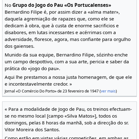
No
Grupo do Jogo do Pau «Os Portucalenses»
Bernardino Filipe é, por assim dizer a «alma mater»,
daquela agremiação de rapazes que, como ele se
dedicam à obra, que à custa de enorme sacrificios e
disabores, em lutas incessantes e acérrimas com a
adversidade, floresce, agora, mas confiante para orgulho
dos gaienses.
Munido da sua equipe, Bernardino Filipe, sózinho enche
um campo despottivo, com a sua arte, pericia e saber da
prática do «jogo do pau».
Aqui lhe prestamos a nossa justa homenagem, de que ele
e incontestavelmente credor. »
Jornal «O Comércio Do Porto» de 23 fevereiro de 1947 (
ver mais
)
« Para a modalidade de Jogo de Pau, os treinos efectuam-
se no mesmo local [campo «Silva Matos»], todos os
domingos, pelas 8 horas da manhã, sob a direcção do sr.
Vitor Moreira dos Santos.
Como estão em vistas várias competições, em ambas as