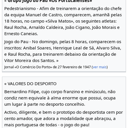
«
Grupo Jogo do Pau «Os Portucalenses»
Pedestrianismo - Afim de treinarem a orientação do chefe
da equipa Manuel de Castro, comparecem, amanhã pelas
18 horas, no campo «Silva Matos», os seguintes atletas:
Raul Rocha, Arnaldo Caldeira, João Cigano, João Morais e
Ernesto Caneias.
Jogo do Pau - No domingo, pelas 8 horas, comparecem os
inscritos: Anibal Soares, Henrique Leal de Sá, Alvaro Silva,
e Raul Rocha, para treinarem debaixo da orientação de
Vitor Moreira dos Santos. »
Jornal «O Comércio Do Porto» de 27 fevereiro de 1947 (
ver mais
)
« VALORES DO DESPORTO
Bernardino Filipe, cujo corpo franzino e minúsculo, não
condiz nem equivale à alma enorme que possui, ocupa
um lugar à parte no desporto concelhio.
Activo, diligente, e bem o prototipo do desportista cem por
cento amador, que adora a modalidade que abraçou, a
mais portuguesa de todas - o jogo do pau!