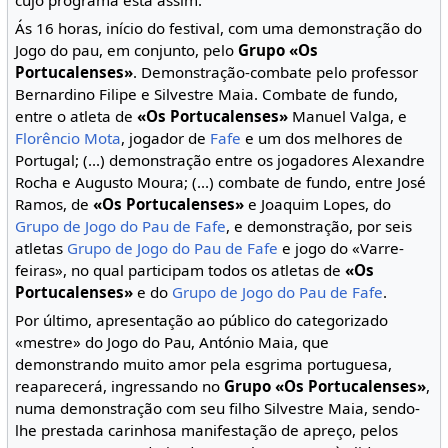
cujo programa está assim:
Ás 16 horas, início do festival, com uma demonstração do
Jogo do pau, em conjunto, pelo
Grupo «Os
Portucalenses»
. Demonstração-combate pelo professor
Bernardino Filipe e Silvestre Maia. Combate de fundo,
entre o atleta de
«Os Portucalenses»
Manuel Valga, e
Florêncio Mota
, jogador de
Fafe
e um dos melhores de
Portugal; (...) demonstração entre os jogadores Alexandre
Rocha e Augusto Moura; (...) combate de fundo, entre José
Ramos, de
«Os Portucalenses»
e Joaquim Lopes, do
Grupo de Jogo do Pau de Fafe
, e demonstração, por seis
atletas
Grupo de Jogo do Pau de Fafe
e jogo do «Varre-
feiras», no qual participam todos os atletas de
«Os
Portucalenses»
e do
Grupo de Jogo do Pau de Fafe
.
Por último, apresentação ao público do categorizado
«mestre» do Jogo do Pau, António Maia, que
demonstrando muito amor pela esgrima portuguesa,
reaparecerá, ingressando no
Grupo «Os Portucalenses»
,
numa demonstração com seu filho Silvestre Maia, sendo-
lhe prestada carinhosa manifestação de apreço, pelos