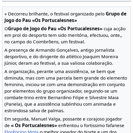
« Decorreu brilhante, o festival organizado pelo
Grupo de
Jogo do Pau «Os Portucalesnes»
O
Grupo de Jogo do Pau «Os Portucalesnes»
cuja acção
em prol do desporto tem sido meritória, efectuou, onte,,
no campo do Coimbrõens, um festival.
A presença de Armando Gonçalves, antigo jornalista
desportivo, e do dirigente do atlético Joaquim Moreira
Júnior, deram ao festival, a sua valiosa colaboração.
A organização, perante uma assistência, se bem que
diminuta, mas com uma parcela bem grande do elemento
feminino, iniciou-se com uma demonstração em conjunto
por elementos do grupo organizador, seguindo-se um
combate-trino entre Bernardino Filipe e Silvestre Maia
(Panela), que a assistência sublinhou com animada e
estrondosa salva de palmas.
Em seguida, Manuel Valga, possante e corajoso jogador
de
« Os Portucalesnes»
enfrentou o fortissimo fafanese
Florêncino Mota
o melhor jogador do Norte e um dos