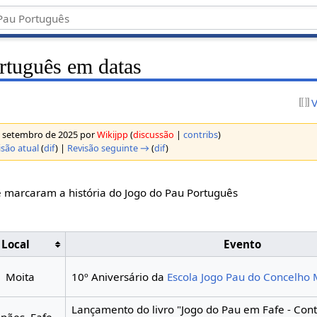
rtuguês em datas
V
e setembro de 2025 por
Wikijpp
(
discussão
|
contribs
)
isão atual
(
dif
) |
Revisão seguinte →
(
dif
)
 marcaram a história do Jogo do Pau Português
Local
Evento
Moita
10º Aniversário da
Escola Jogo Pau do Concelho 
Lançamento do livro "Jogo do Pau em Fafe - Cont
pães, Fafe