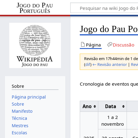
Jogo do Pau
Português
Jogo do Pau Po
Página
Discussão
Revisão em 17h44min de 1 d
(
dif
)
← Revisão anterior
|
Rev
Cronologia de eventos que
Sobre
Página principal
Sobre
Ano
Data
Manifesto
1 a 2
Técnica
novembro
Mestres
Escolas
2025
28 agosto
Ce