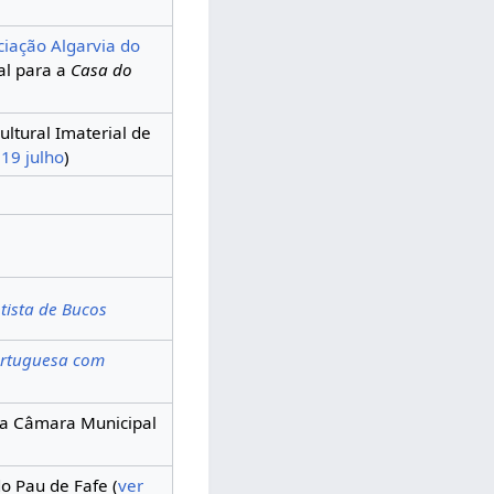
ciação Algarvia do
ial para a
Casa do
ltural Imaterial de
19 julho
)
tista de Bucos
ortuguesa com
da Câmara Municipal
do Pau de Fafe (
ver