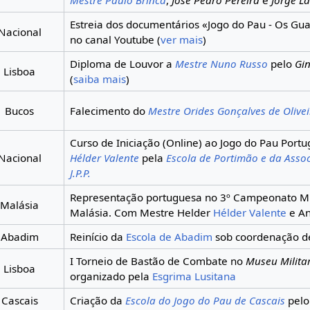
Estreia dos documentários «Jogo do Pau - Os Gua
Nacional
no canal Youtube (
ver mais
)
Diploma de Louvor a
Mestre Nuno Russo
pelo
Gi
Lisboa
(
saiba mais
)
Bucos
Falecimento do
Mestre Orides Gonçalves de Olivei
Curso de Iniciação (Online) ao Jogo do Pau Port
Nacional
Hélder Valente
pela
Escola de Portimão e da Asso
J.P.P.
Representação portuguesa no 3º Campeonato M
Malásia
Malásia. Com Mestre Helder
Hélder Valente
e An
Abadim
Reinício da
Escola de Abadim
sob coordenação 
I Torneio de Bastão de Combate no
Museu Milita
Lisboa
organizado pela
Esgrima Lusitana
Cascais
Criação da
Escola do Jogo do Pau de Cascais
pelo