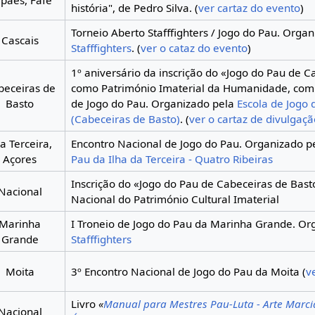
história", de Pedro Silva. (
ver cartaz do evento
)
Torneio Aberto Stafffighters / Jogo do Pau. Orga
Cascais
Stafffighters
. (
ver o cataz do evento
)
1º aniversário da inscrição do «Jogo do Pau de C
beceiras de
como Património Imaterial da Humanidade, com 
Basto
de Jogo do Pau. Organizado pela
Escola de Jogo 
(Cabeceiras de Basto)
. (
ver o cartaz de divulgaçã
ha Terceira,
Encontro Nacional de Jogo do Pau. Organizado p
Açores
Pau da Ilha da Terceira - Quatro Ribeiras
Inscrição do «Jogo do Pau de Cabeceiras de Bast
Nacional
Nacional do Património Cultural Imaterial
Marinha
I Troneio de Jogo do Pau da Marinha Grande. Or
Grande
Stafffighters
Moita
3º Encontro Nacional de Jogo do Pau da Moita (
v
Livro
«
Manual para Mestres Pau-Luta - Arte Marci
Nacional