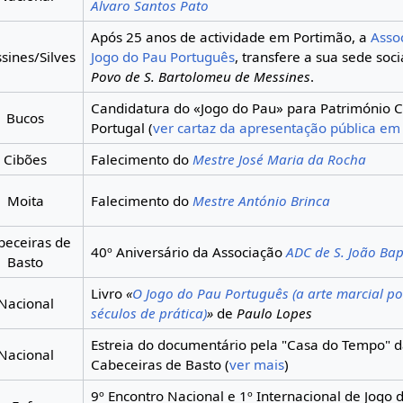
Álvaro Santos Pato
Após 25 anos de actividade em Portimão, a
Asso
sines/Silves
Jogo do Pau Português
, transfere a sua sede soc
Povo de S. Bartolomeu de Messines
.
Candidatura do «Jogo do Pau» para Património Cu
Bucos
Portugal (
ver cartaz da apresentação pública em 
Cibões
Falecimento do
Mestre José Maria da Rocha
Moita
Falecimento do
Mestre António Brinca
beceiras de
40º Aniversário da Associação
ADC de S. João Bap
Basto
Livro
«
O Jogo do Pau Português (a arte marcial p
Nacional
séculos de prática)
»
de
Paulo Lopes
Estreia do documentário pela "Casa do Tempo" 
Nacional
Cabeceiras de Basto (
ver mais
)
9º Encontro Nacional e 1º Internacional de Jogo 