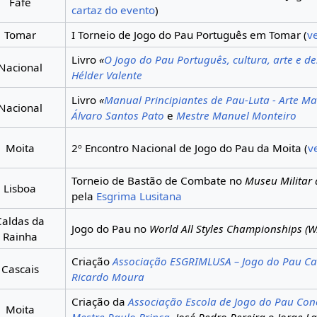
Fafe
cartaz do evento
)
Tomar
I Torneio de Jogo do Pau Português em Tomar (
v
Livro
«
O Jogo do Pau Português, cultura, arte e d
Nacional
Hélder Valente
Livro
«
Manual Principiantes de Pau-Luta - Arte Ma
Nacional
Álvaro Santos Pato
e
Mestre Manuel Monteiro
Moita
2º Encontro Nacional de Jogo do Pau da Moita (
v
Torneio de Bastão de Combate no
Museu Militar 
Lisboa
pela
Esgrima Lusitana
Caldas da
Jogo do Pau no
World All Styles Championships (
Rainha
Criação
Associação ESGRIMLUSA – Jogo do Pau Ca
Cascais
Ricardo Moura
Criação da
Associação Escola de Jogo do Pau Con
Moita
Mestre Paulo Brinca
,
José Pedro Pereira
e
Jorge L