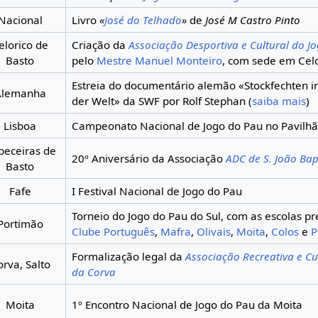
Nacional
Livro
«
José do Telhado
»
de
José M Castro Pinto
elorico de
Criação da
Associação Desportiva e Cultural do J
Basto
pelo
Mestre Manuel Monteiro
, com sede em Celo
Estreia do documentário alemão «Stockfechten in
Alemanha
der Welt» da SWF por Rolf Stephan (
saiba mais
)
Lisboa
Campeonato Nacional de Jogo do Pau no Pavilhã
beceiras de
20º Aniversário da Associação
ADC de S. João Bap
Basto
Fafe
I Festival Nacional de Jogo do Pau
Torneio do Jogo do Pau do Sul, com as escolas p
Portimão
Clube Português
,
Mafra
,
Olivais
,
Moita
,
Colos
e
P
Formalização legal da
Associação Recreativa e Cu
orva, Salto
da Corva
Moita
1º Encontro Nacional de Jogo do Pau da Moita