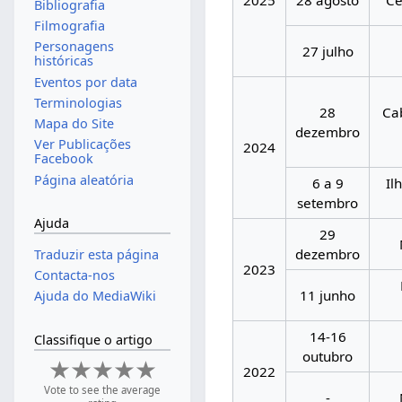
Bibliografia
Filmografia
Personagens
27 julho
históricas
Eventos por data
Terminologias
28
Ca
Mapa do Site
dezembro
Ver Publicações
2024
Facebook
Página aleatória
6 a 9
Il
setembro
Ajuda
29
dezembro
Traduzir esta página
2023
Contacta-nos
11 junho
Ajuda do MediaWiki
14-16
Classifique o artigo
outubro
2022
Vote to see the average
-