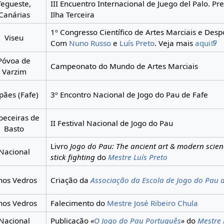
Tegueste,
III Encuentro Internacional de Juego del Palo. Pr
Canárias
Ilha Terceira
1º Congresso Científico de Artes Marciais e Des
Viseu
Com
Nuno Russo
e
Luís Preto
. Veja mais
aqui
Póvoa de
Campeonato do Mundo de Artes Marciais
Varzim
pães (Fafe)
3º Encontro Nacional de Jogo do Pau de Fafe
beceiras de
II Festival Nacional de Jogo do Pau
Basto
Livro
Jogo do Pau: The ancient art & modern scie
Nacional
stick fighting
do
Mestre Luís Preto
hos Vedros
Criação da
Associação da Escola de Jogo do Pau 
hos Vedros
Falecimento do
Mestre José Ribeiro Chula
Nacional
Publicação
«
O Jogo do Pau Português
»
do
Mestre 