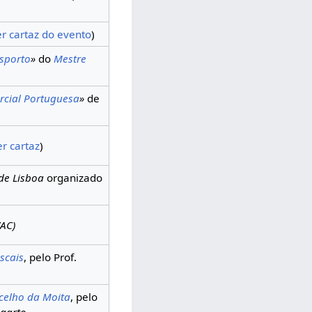
er cartaz do evento
)
esporto
»
do
Mestre
rcial Portuguesa
»
de
er cartaz
)
de Lisboa
organizado
WAC)
scais
, pelo Prof.
celho da Moita
, pelo
agarto