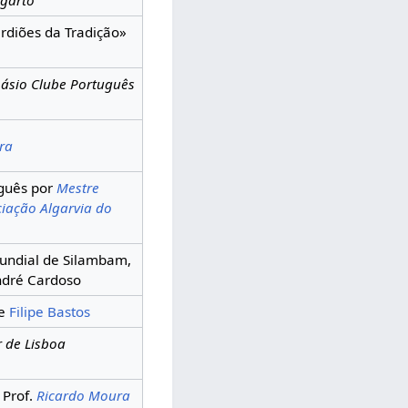
rdiões da Tradição»
násio Clube Português
ra
uguês por
Mestre
ciação Algarvia do
undial de Silambam,
dré Cardoso
de
Filipe Bastos
r de Lisboa
 Prof.
Ricardo Moura