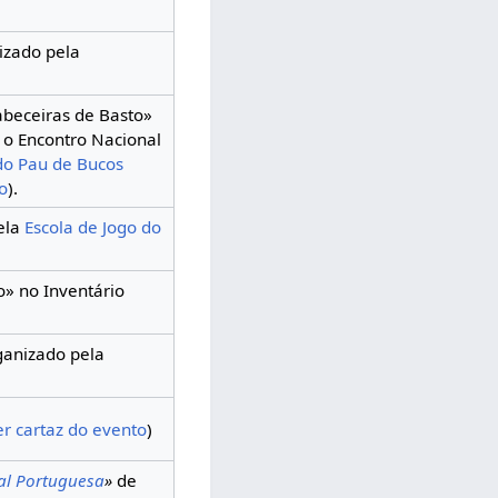
nizado pela
abeceiras de Basto»
o Encontro Nacional
do Pau de Bucos
o
).
ela
Escola de Jogo do
o» no Inventário
ganizado pela
er cartaz do evento
)
al Portuguesa
»
de