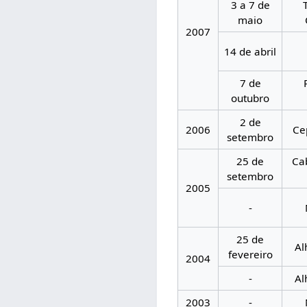
3 a 7 de
maio
2007
14 de abril
7 de
outubro
2 de
2006
Ce
setembro
25 de
Ca
setembro
2005
-
25 de
Al
fevereiro
2004
-
Al
2003
-