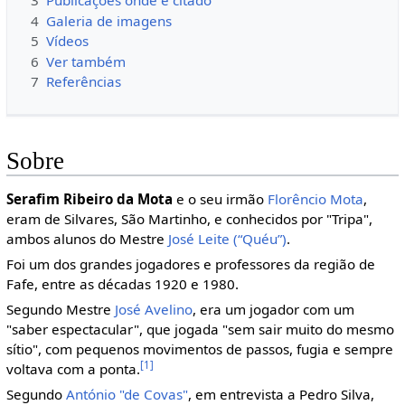
3
Publicações onde é citado
4
Galeria de imagens
5
Vídeos
6
Ver também
7
Referências
Sobre
Serafim Ribeiro da Mota
e o seu irmão
Florêncio Mota
,
eram de Silvares, São Martinho, e conhecidos por "Tripa",
ambos alunos do Mestre
José Leite (“Quéu”)
.
Foi um dos grandes jogadores e professores da região de
Fafe, entre as décadas 1920 e 1980.
Segundo Mestre
José Avelino
, era um jogador com um
"saber espectacular", que jogada "sem sair muito do mesmo
sítio", com pequenos movimentos de passos, fugia e sempre
[1]
voltava com a ponta.
Segundo
António "de Covas"
, em entrevista a Pedro Silva,