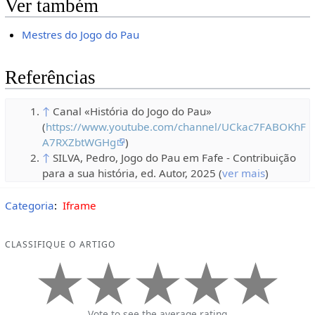
Ver também
Mestres do Jogo do Pau
Referências
↑
Canal «História do Jogo do Pau»
(
https://www.youtube.com/channel/UCkac7FABOKhF
A7RXZbtWGHg
)
↑
SILVA, Pedro, Jogo do Pau em Fafe - Contribuição
para a sua história, ed. Autor, 2025 (
ver mais
)
Categoria
:
Iframe
CLASSIFIQUE O ARTIGO
Vote to see the average rating