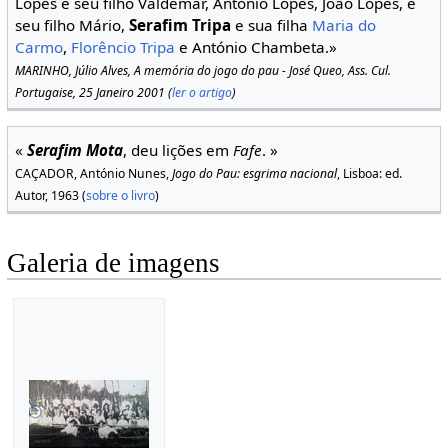
Lopes e seu filho Valdemar, António Lopes, João Lopes, e
seu filho Mário,
Serafim Tripa
e sua filha
Maria do
Carmo
,
Florêncio Tripa
e António Chambeta.»
MARINHO, Júlio Alves, A memória do jogo do pau - José Queo, Ass. Cul.
Portugaise, 25 Janeiro 2001 (
ler o artigo
)
«
Serafim Mota
, deu lições em
Fafe
. »
CAÇADOR, António Nunes,
Jogo do Pau: esgrima nacional
, Lisboa: ed.
Autor, 1963 (
sobre o livro
)
Galeria de imagens