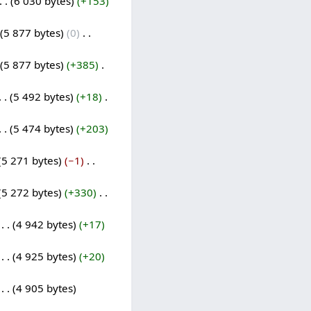
6 030 bytes
+153
5 877 bytes
0
‎
5 877 bytes
+385
‎
5 492 bytes
+18
‎
5 474 bytes
+203
5 271 bytes
−1
‎
5 272 bytes
+330
‎
‎
4 942 bytes
+17
‎
4 925 bytes
+20
‎
4 905 bytes