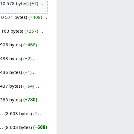
10 578 bytes
+7
‎
10 571 bytes
+408
‎
 163 bytes
+257
‎
 906 bytes
+468
‎
 438 bytes
+2
‎
 436 bytes
−1
‎
 437 bytes
+54
‎
 383 bytes
+780
‎
8 603 bytes
0
‎
8 603 bytes
+668