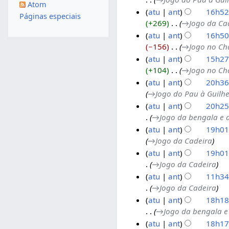
0
d
Atom
atu
ant
16h52
2
e
Páginas especiais
+269
‎
→‎Jogo da Ca
5
f
2
atu
ant
16h50
e
6
−156
‎
→‎Jogo no Ch
v
d
atu
ant
15h27
e
e
+104
‎
→‎Jogo no Ch
r
d
atu
ant
20h36
e
e
→‎Jogo do Pau à Guilhe
i
z
8
atu
ant
20h25
r
e
d
→‎Jogo da bengala e 
o
m
e
atu
ant
19h01
d
b
n
→‎Jogo da Cadeira
e
r
o
3
atu
ant
19h01
2
o
v
0
→‎Jogo da Cadeira
0
d
e
d
atu
ant
11h34
2
e
m
e
→‎Jogo da Cadeira
5
2
b
o
2
atu
ant
18h18
0
r
u
8
→‎Jogo da bengala e
2
o
t
d
1
atu
ant
18h17
4
d
u
e
6