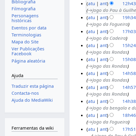
Bibliografia
atu
ant
12h43
d
Filmografia
→‎Jogo do Pau à Guilhe
e
2
Personagens
atu
ant
19h34
a
9
históricas
→‎Jogo da Fogueira
g
d
1
Eventos por data
atu
ant
17h03
o
e
1
Terminologias
→‎Jogo da Cadeira
s
m
d
2
Mapa do Site
atu
ant
15h24
t
a
e
d
Ver Publicações
→‎Jogo das Rondas
o
r
j
e
1
Facebook
atu
ant
15h08
d
ç
u
m
0
Página aleatória
→‎Jogo das Rondas
e
o
n
a
d
atu
ant
14h58
2
d
h
i
e
Ajuda
→‎Jogo das Rondas
0
e
o
o
a
Traduzir esta página
atu
ant
14h57
2
2
d
d
b
Contacta-nos
→‎Jogo das Rondas
6
0
e
e
r
Ajuda do MediaWiki
atu
ant
14h38
2
2
2
i
→‎Jogo da bengala e d
6
0
0
l
atu
ant
18h46
2
2
d
→‎Jogo da Fogueira
5
5
e
1
Ferramentas da wiki
atu
ant
17h51
2
1
→‎Jogo do Pau à Guil