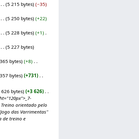
‎
5 215 bytes
−35
‎
5 250 bytes
+22
‎
5 228 bytes
+1
‎
‎
5 227 bytes
 365 bytes
+8
‎
 357 bytes
+731
‎
 626 bytes
+3 626
‎
ht="120px">_7-
 Treino orientado pelo
Jogo das Varrimentas''
a de treino e