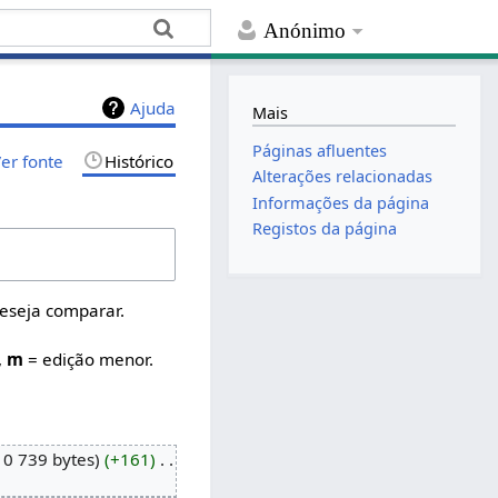
Anónimo
Ajuda
Mais
Páginas afluentes
er fonte
Histórico
Alterações relacionadas
Informações da página
Registos da página
deseja comparar.
,
m
= edição menor.
10 739 bytes
+161
‎