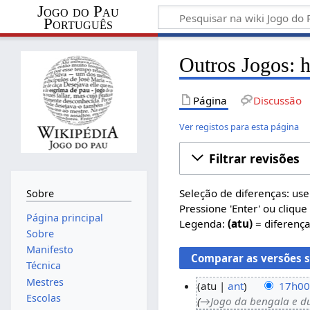
Jogo do Pau
Português
Outros Jogos: h
Página
Discussão
Ver registos para esta página
Filtrar revisões
Seleção de diferenças: us
Sobre
Pressione 'Enter' ou clique
Página principal
Legenda:
(atu)
= diferença
Sobre
Manifesto
Técnica
Mestres
atu
ant
17h00
Escolas
→‎Jogo da bengala e d
4