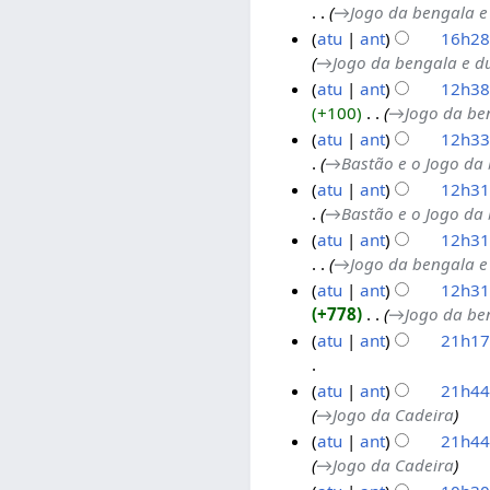
→‎Jogo da bengala e
e
b
s
d
atu
ant
16h28
2
r
e
e
→‎Jogo da bengala e d
0
o
t
s
atu
ant
12h38
2
d
e
e
+100
‎
→‎Jogo da be
4
e
m
t
atu
ant
12h33
2
b
e
→‎Bastão e o Jogo da
0
r
m
atu
ant
12h31
2
o
b
→‎Bastão e o Jogo da
4
d
r
atu
ant
12h31
e
o
→‎Jogo da bengala e
2
d
atu
ant
12h31
0
e
+778
‎
→‎Jogo da be
2
2
atu
ant
21h17
4
0
2
9
S
atu
ant
21h44
4
d
e
→‎Jogo da Cadeira
e
9
m
atu
ant
21h44
s
d
r
→‎Jogo da Cadeira
e
e
e