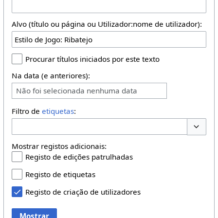
Alvo (título ou página ou Utilizador:nome de utilizador):
Procurar títulos iniciados por este texto
Na data (e anteriores):
Não foi selecionada nenhuma data
Filtro de
etiquetas
:
Opções 
Mostrar registos adicionais:
Registo de edições patrulhadas
Registo de etiquetas
Registo de criação de utilizadores
Mostrar