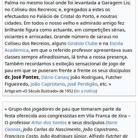
Palma no mesmo local onde foi levantada a Garagem Lis;
no Coliseu dos Recreios; e, egregados a estes os
efectuados no Palácio de Cristal do Porto, e noutras
cidades. Em todos o nosso velho e admirado amigo fez
brilhante figura como actuante, em competições sérias,
viciantes e arriscadas. Grande número de saraus no
Coliseu dos Recreios, alguns
Ginásio Clube
e na
Escola
Academica
, em que o referido professor apresentava suas
classes sempre afinadíssimas, lá tinha a nossa presença.
Também recordamos s exibição sensacional de Jogo de
pau em que se puseram frente a frente os seus discipulos
dr. José Pontes
,
Dário Canas
; João Rodrigues, Futcher
Figueiredo,
João Capristano
,
José Perdigão
, etc. »
Artigo em «O Século Ilustrado» de 1952 (
ler a notícia
)
« Grupo dos jogadores de pau que tomaram parte da
festa oferecida aos congressistas em Vila Franca de Xira –
O professor
Artur dos Santos
e seus discípulos
Dario
Cannas
,
João Carlos do Nascimento
,
João Capistrano
,
Francisco Costa
,
João Rodrigues Júnior
,
Alfredo Futcher de