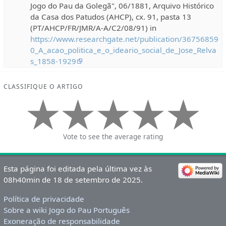
Jogo do Pau da Golegã", 06/1881, Arquivo Histórico
da Casa dos Patudos (AHCP), cx. 91, pasta 13
(PT/AHCP/FR/JMR/A-A/C2/08/91) in
https://www.researchgate.net/publication/36756859
0_A_acao_politica_e_o_ideario_social_de_Jose_Relva
s_1858-1929
CLASSIFIQUE O ARTIGO
Vote to see the average rating
Esta página foi editada pela última vez às
08h40min de 18 de setembro de 2025.
Política de privacidade
Sobre a wiki Jogo do Pau Português
Exoneração de responsabilidade