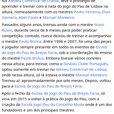
No
Ateneu Comercial de Lisboa
, teve o privilégio de
aprender e treinar com a nata do Jogo do Pau de Lisboa na
altura, nomeadamente com os mestres
Pedro Ferreira
,
Elias
Gamero
,
Abel Couto
e
Manuel Monteiro
.
Passados alguns anos, treinou ainda com o mestre
Nuno
Russo
, durante cerca de 6 meses para poder praticar
competição, contudo, nunca deixou de treinar e acompanhar
o mestre
Paulo Brinca
. Entre 1996 e 2007, foi uma das peças
e jogador sempre presente em todos os eventos da
Escola
de Jogo do Pau de Brejos Faria
, sob a coordenação do ensino
do mestre
Paulo Brinca
. Embora tivesse vários convites
nessa altura, para treinar, como o
Ginásio Clube Português
,
optou somente em treinar no
Ateneu Comercial de Lisboa
,
onde nessa altura, só lá estava o mestre
Manuel Monteiro
.
Treinou aí, aproximadamente por oito meses. Depois, voltou
para a
Escola de Jogo do Pau de Brejos Faria
.
Após o fecho da
Escola de Jogo do Pau de Brejos Faria
, só
viria em 2015 a voltar à prática do Jogo do Pau, com a
criação da
Escola Jogo Pau do Concelho Moita
onde é um dos
fundadores e um dos principais mestres.